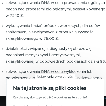
sekwencjonowania DNA w celu prowadzenia ogólnych
badań nad procesami biologicznymi, sklasyfikowanego
w
72.10.Z
,
wykonywania badań próbek zwierzęcych, dla celów
sanitarnych, niezwiązanych z produkcją żywności,
sklasyfikowanego w
75.00.Z
,
działalności związanej z diagnostyką obrazową,
badaniami medycznymi i dentystycznymi,
sklasyfikowanej w odpowiednich podklasach
działu 86
,
sekwencjonowania DNA w celu wykluczenia lub
Ustawienia prywatności
potwierdzenia określonej choroby, sklasyfikowanego
w
86.91.B
.
Na tej stronie są pliki cookies
Czy chcesz, aby używać plików cookies na tej stronie?
Polityka Prywatności
Pliki Cookies
Stopka