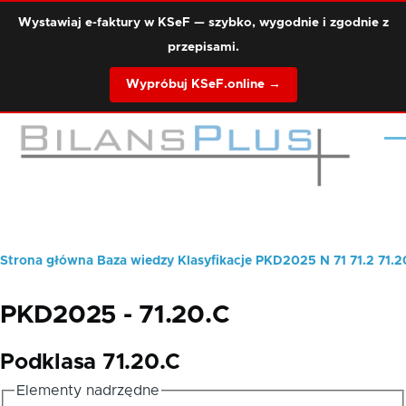
Przejdź do treści
Wystawiaj e-faktury w KSeF — szybko, wygodnie i zgodnie z
przepisami.
Wypróbuj KSeF.online →
Me
Strona główna
Baza wiedzy
Klasyfikacje
PKD2025
N
71
71.2
71.2
Ścieżka
nawigacyjna
PKD2025 - 71.20.C
Podklasa 71.20.C
Elementy nadrzędne