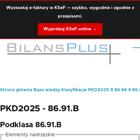
Przejdź do treści
Wystawiaj e-faktury w KSeF — szybko, wygodnie i zgodnie z
przepisami.
Wypróbuj KSeF.online →
Me
Strona główna
Baza wiedzy
Klasyfikacje
PKD2025
R
86
86.9
86.
Ścieżka
nawigacyjna
PKD2025 - 86.91.B
Podklasa 86.91.B
Elementy nadrzędne