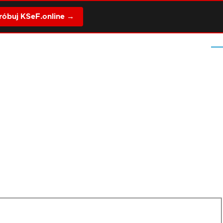
óbuj KSeF.online →
Me