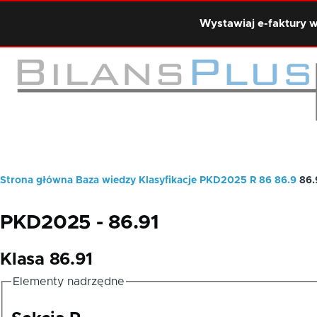
Przejdź do treści
Wystawiaj e-faktury w
Strona główna
Baza wiedzy
Klasyfikacje
PKD2025
R
86
86.9
86.
Ścieżka
nawigacyjna
PKD2025 - 86.91
Klasa 86.91
Elementy nadrzędne