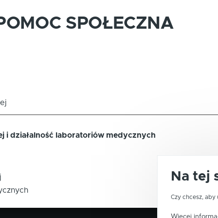
 POMOC SPOŁECZNA
ej
ej i działalność laboratoriów medycznych
Na tej 
j
ycznych
Czy chcesz, aby 
Więcej informac