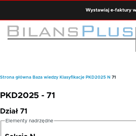
Przejdź do treści
Wystawiaj e-faktury w
Strona główna
Baza wiedzy
Klasyfikacje
PKD2025
N
71
Ścieżka
nawigacyjna
PKD2025 - 71
Dział 71
Elementy nadrzędne