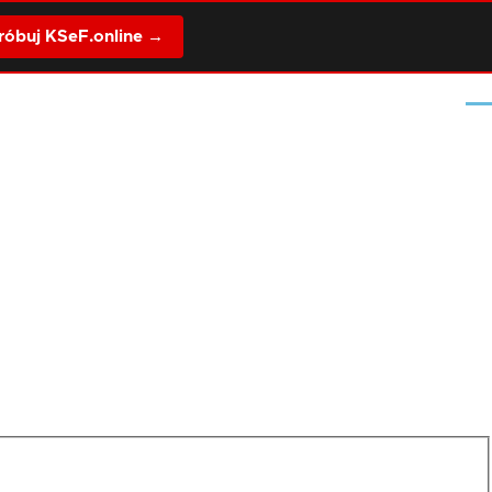
óbuj KSeF.online →
Me