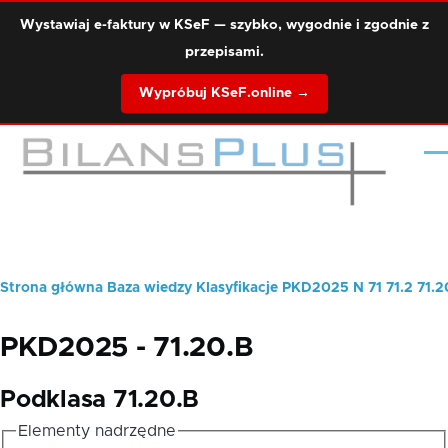
Przejdź do treści
Wystawiaj e-faktury w KSeF — szybko, wygodnie i zgodnie z
przepisami.
Wypróbuj KSeF.online →
Me
Strona główna
Baza wiedzy
Klasyfikacje
PKD2025
N
71
71.2
71.2
Ścieżka
nawigacyjna
PKD2025 - 71.20.B
Podklasa 71.20.B
Elementy nadrzędne