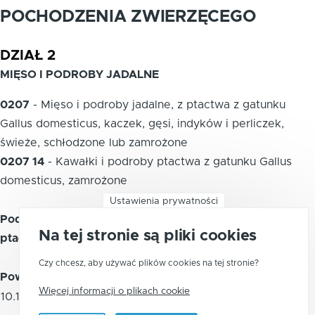
POCHODZENIA ZWIERZĘCEGO
DZIAŁ 2
MIĘSO I PODROBY JADALNE
0207
-
Mięso i podroby jadalne, z ptactwa z gatunku
Gallus domesticus, kaczek, gęsi, indyków i perliczek,
świeże, schłodzone lub zamrożone
0207 14
-
Kawałki i podroby ptactwa z gatunku Gallus
domesticus, zamrożone
Ustawienia prywatności
Podpozycja CN 0207 14 20 - Połówki lub ćwiartki
Na tej stronie są pliki cookies
ptactwa z gatunku Gallus domesticus, zamrożone
Czy chcesz, aby używać plików cookies na tej stronie?
Powiązane kody PKWiU 2015
Więcej informacji o plikach cookie
10.12.20.0
Mięso z drobiu, zamrożone