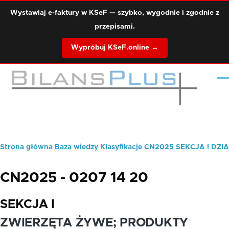
Przejdź do treści
Wystawiaj e-faktury w KSeF — szybko, wygodnie i zgodnie z
przepisami.
Wypróbuj KSeF.online →
Me
Strona główna
Baza wiedzy
Klasyfikacje
CN2025
SEKCJA I
DZIA
Ścieżka
nawigacyjna
CN2025 - 0207 14 20
SEKCJA I
ZWIERZĘTA ŻYWE; PRODUKTY