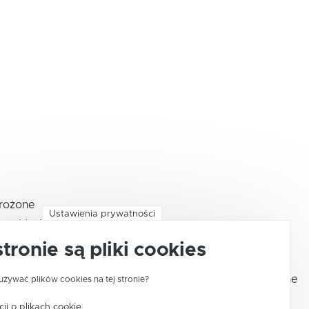
mrożone
Ustawienia prywatności
że, schłodzone lub zamrożone
ył. z bydła, świń, owiec, kóz, koni, osłów, mułów lub
stronie są pliki cookies
eże, schłodzone, zamrożone, solone, w solance, suszone
używać plików cookies na tej stronie?
ji o plikach cookie