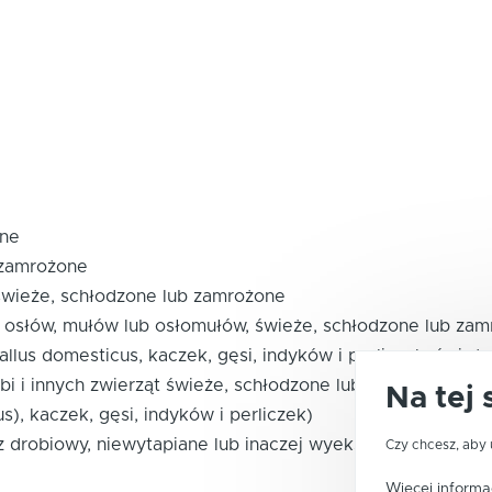
one
 zamrożone
 świeże, schłodzone lub zamrożone
i, osłów, mułów lub osłomułów, świeże, schłodzone lub za
allus domesticus, kaczek, gęsi, indyków i perliczek, świe
ębi i innych zwierząt świeże, schłodzone lub zamrożone (z w
Na tej 
), kaczek, gęsi, indyków i perliczek)
z drobiowy, niewytapiane lub inaczej wyekstrahowane, świ
Czy chcesz, aby 
Więcej informac