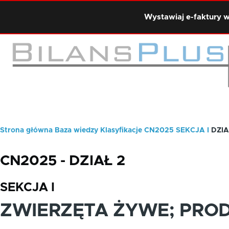
Przejdź do treści
Wystawiaj e-faktury w
Strona główna
Baza wiedzy
Klasyfikacje
CN2025
SEKCJA I
DZIA
Ścieżka
nawigacyjna
CN2025 - DZIAŁ 2
SEKCJA I
ZWIERZĘTA ŻYWE; PRO