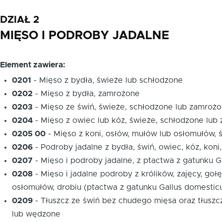
DZIAŁ 2
MIĘSO I PODROBY JADALNE
Element zawiera:
0201
-
Mięso z bydła, świeże lub schłodzone
0202
-
Mięso z bydła, zamrożone
0203
-
Mięso ze świń, świeże, schłodzone lub zamroż
0204
-
Mięso z owiec lub kóz, świeże, schłodzone lub
0205 00
-
Mięso z koni, osłów, mułów lub osłomułów,
0206
-
Podroby jadalne z bydła, świń, owiec, kóz, kon
0207
-
Mięso i podroby jadalne, z ptactwa z gatunku G
0208
-
Mięso i jadalne podroby z królików, zajęcy, goł
osłomułów, drobiu (ptactwa z gatunku Gallus domesticus
0209
-
Tłuszcz ze świń bez chudego mięsa oraz tłuszc
lub wędzone