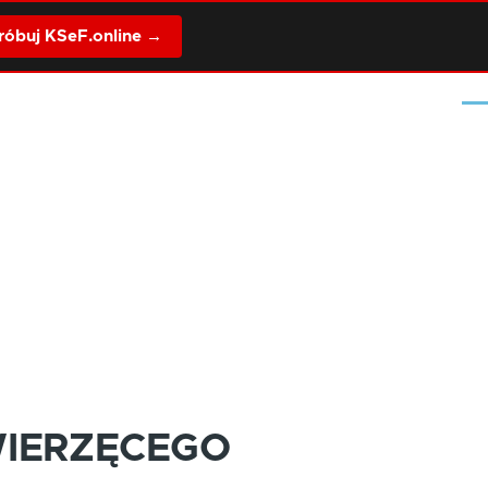
óbuj KSeF.online →
Me
WIERZĘCEGO