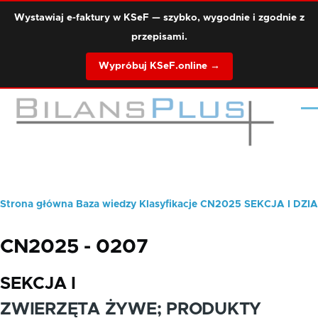
Przejdź do treści
Wystawiaj e-faktury w KSeF — szybko, wygodnie i zgodnie z
przepisami.
Wypróbuj KSeF.online →
Me
Strona główna
Baza wiedzy
Klasyfikacje
CN2025
SEKCJA I
DZIA
Ścieżka
nawigacyjna
CN2025 - 0207
SEKCJA I
ZWIERZĘTA ŻYWE; PRODUKTY