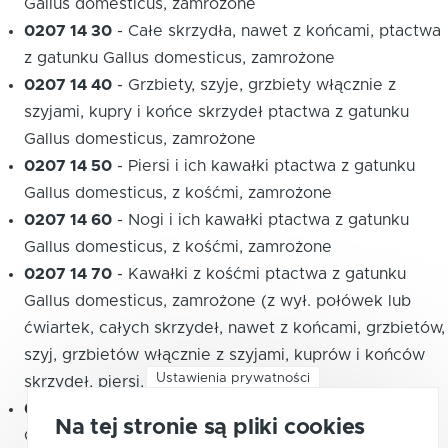
Gallus domesticus, zamrożone
0207 14 30
-
Całe skrzydła, nawet z końcami, ptactwa
z gatunku Gallus domesticus, zamrożone
0207 14 40
-
Grzbiety, szyje, grzbiety włącznie z
szyjami, kupry i końce skrzydeł ptactwa z gatunku
Gallus domesticus, zamrożone
0207 14 50
-
Piersi i ich kawałki ptactwa z gatunku
Gallus domesticus, z kośćmi, zamrożone
0207 14 60
-
Nogi i ich kawałki ptactwa z gatunku
Gallus domesticus, z kośćmi, zamrożone
0207 14 70
-
Kawałki z kośćmi ptactwa z gatunku
Gallus domesticus, zamrożone (z wył. połówek lub
ćwiartek, całych skrzydeł, nawet z końcami, grzbietów,
szyj, grzbietów włącznie z szyjami, kuprów i końców
Ustawienia prywatności
skrzydeł, piersi, nóg i ich kawałków)
0207 14 91
-
Wątróbki jadalne ptactwa z gatunku
Na tej stronie są pliki cookies
Gallus domesticus, zamrożone