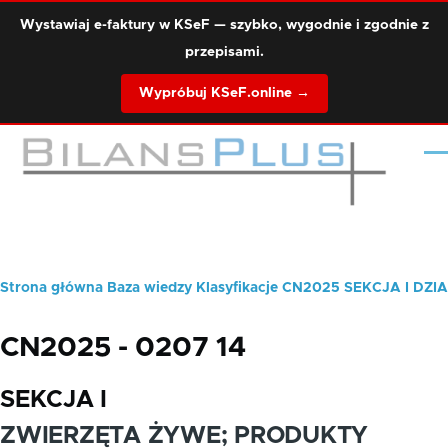
Przejdź do treści
Wystawiaj e-faktury w KSeF — szybko, wygodnie i zgodnie z
przepisami.
Wypróbuj KSeF.online →
Me
Strona główna
Baza wiedzy
Klasyfikacje
CN2025
SEKCJA I
DZIA
Ścieżka
nawigacyjna
CN2025 - 0207 14
SEKCJA I
ZWIERZĘTA ŻYWE; PRODUKTY