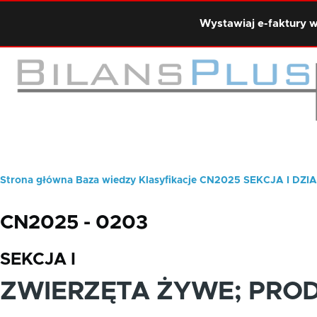
Przejdź do treści
Wystawiaj e-faktury w
Strona główna
Baza wiedzy
Klasyfikacje
CN2025
SEKCJA I
DZIA
Ścieżka
nawigacyjna
CN2025 - 0203
SEKCJA I
ZWIERZĘTA ŻYWE; PRO