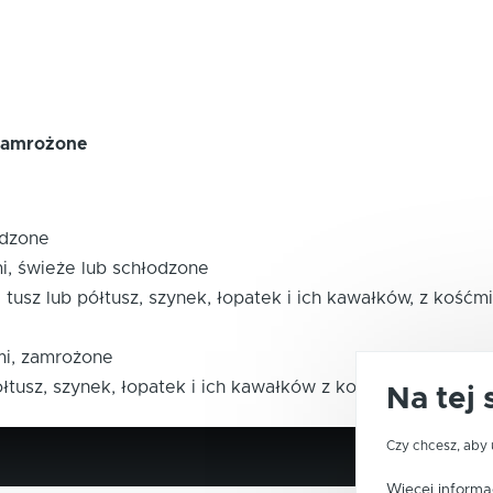
 zamrożone
odzone
ćmi, świeże lub schłodzone
 tusz lub półtusz, szynek, łopatek i ich kawałków, z kośćmi
ćmi, zamrożone
łtusz, szynek, łopatek i ich kawałków z kośćmi)
Na tej 
Czy chcesz, aby 
Więcej informac