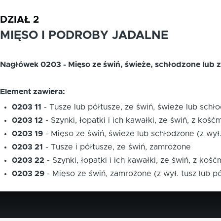
DZIAŁ 2
MIĘSO I PODROBY JADALNE
Nagłówek 0203 - Mięso ze świń, świeże, schłodzone lub
Element zawiera:
0203 11
-
Tusze lub półtusze, ze świń, świeże lub schł
0203 12
-
Szynki, łopatki i ich kawałki, ze świń, z koś
0203 19
-
Mięso ze świń, świeże lub schłodzone (z wył.
0203 21
-
Tusze i półtusze, ze świń, zamrożone
0203 22
-
Szynki, łopatki i ich kawałki, ze świń, z koś
0203 29
-
Mięso ze świń, zamrożone (z wył. tusz lub pó