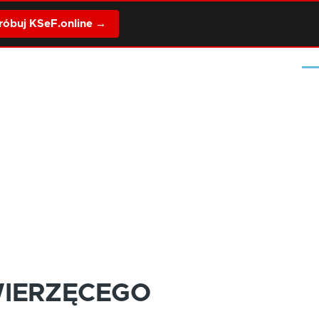
óbuj KSeF.online →
Me
WIERZĘCEGO