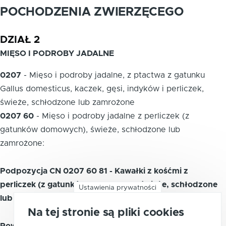
POCHODZENIA ZWIERZĘCEGO
DZIAŁ 2
MIĘSO I PODROBY JADALNE
0207
-
Mięso i podroby jadalne, z ptactwa z gatunku
Gallus domesticus, kaczek, gęsi, indyków i perliczek,
świeże, schłodzone lub zamrożone
0207 60
-
Mięso i podroby jadalne z perliczek (z
gatunków domowych), świeże, schłodzone lub
zamrożone:
Podpozycja CN 0207 60 81 - Kawałki z kośćmi z
perliczek (z gatunków domowych), świeże, schłodzone
Ustawienia prywatności
lub zamrożone, gdzie indziej niesklasyfikowane
Na tej stronie są pliki cookies
Powiązane kody PKWiU 2015