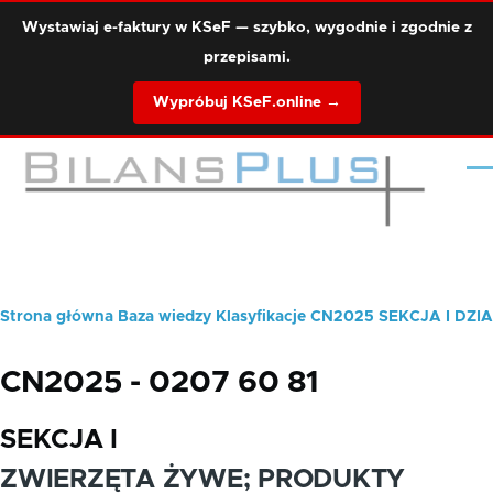
Przejdź do treści
Wystawiaj e-faktury w KSeF — szybko, wygodnie i zgodnie z
przepisami.
Wypróbuj KSeF.online →
Me
Strona główna
Baza wiedzy
Klasyfikacje
CN2025
SEKCJA I
DZIA
Ścieżka
nawigacyjna
CN2025 - 0207 60 81
SEKCJA I
ZWIERZĘTA ŻYWE; PRODUKTY