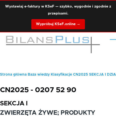
Przejdź do treści
Wystawiaj e-faktury w KSeF — szybko, wygodnie i zgodnie z
przepisami.
Wypróbuj KSeF.online →
Me
Strona główna
Baza wiedzy
Klasyfikacje
CN2025
SEKCJA I
DZIA
Ścieżka
nawigacyjna
CN2025 - 0207 52 90
SEKCJA I
ZWIERZĘTA ŻYWE; PRODUKTY