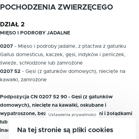
POCHODZENIA ZWIERZĘCEGO
DZIAŁ 2
MIĘSO I PODROBY JADALNE
0207
-
Mięso i podroby jadalne, z ptactwa z gatunku
Gallus domesticus, kaczek, gęsi, indyków i perliczek,
świeże, schłodzone lub zamrożone
0207 52
-
Gęsi (z gatunków domowych), niecięte na
kawałki, zamrożone
Podpozycja CN 0207 52 90 - Gęsi (z gatunków
domowych), niecięte na kawałki, oskubane i
wypatroszone, bez głów i łapek, z sercami i żołądkami
Ustawienia prywatności
lub bez serc i żołądków, znane jako „gęsi 75 %” lub
Na tej stronie są pliki cookies
inaczej zgłaszane, zamrożone