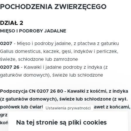
POCHODZENIA ZWIERZĘCEGO
DZIAŁ 2
MIĘSO I PODROBY JADALNE
0207
-
Mięso i podroby jadalne, z ptactwa z gatunku
Gallus domesticus, kaczek, gęsi, indyków i perliczek,
świeże, schłodzone lub zamrożone
0207 26
-
Kawałki i jadalne podroby z indyka (z
gatunków domowych), świeże lub schłodzone
Podpozycja CN 0207 26 80 - Kawałki z kośćmi, z indyka
(z gatunków domowych), świeże lub schłodzone (z wył.
połówek lub ćwiartek, całych skrzydeł, nawet z końcami,
Ustawienia prywatności
grzbietów, szyj, grzbietów włącznie z szyjami, kuprów i
Na tej stronie są pliki cookies
końców skrzydeł, piersi, nóg i ich kawałków)