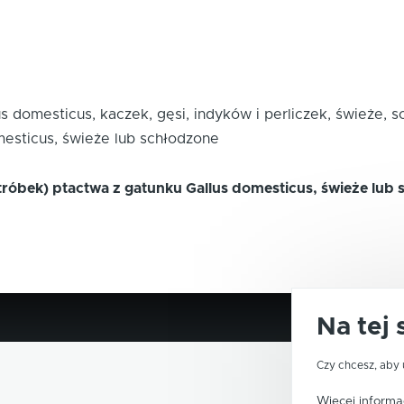
us domesticus, kaczek, gęsi, indyków i perliczek, świeże,
mesticus, świeże lub schłodzone
róbek) ptactwa z gatunku Gallus domesticus, świeże lub
Na tej 
Czy chcesz, aby 
Więcej informac