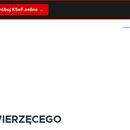
óbuj KSeF.online →
Me
WIERZĘCEGO