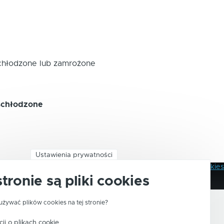
 schłodzone lub zamrożone
 schłodzone
Ustawienia prywatności
Polityka Prywatności
Pliki Cookies
Stopka
stronie są pliki cookies
używać plików cookies na tej stronie?
ji o plikach cookie