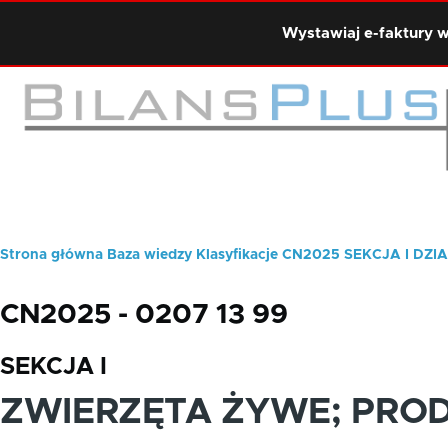
Przejdź do treści
Wystawiaj e-faktury w
Strona główna
Baza wiedzy
Klasyfikacje
CN2025
SEKCJA I
DZIA
Ścieżka
nawigacyjna
CN2025 - 0207 13 99
SEKCJA I
ZWIERZĘTA ŻYWE; PRO