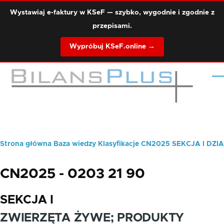
Przejdź do treści
Wystawiaj e-faktury w KSeF — szybko, wygodnie i zgodnie z
przepisami.
Wypróbuj KSeF.online →
Me
Strona główna
Baza wiedzy
Klasyfikacje
CN2025
SEKCJA I
DZIA
Ścieżka
nawigacyjna
CN2025 - 0203 21 90
SEKCJA I
ZWIERZĘTA ŻYWE; PRODUKTY