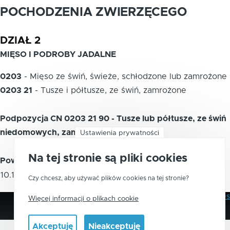
POCHODZENIA ZWIERZĘCEGO
DZIAŁ 2
MIĘSO I PODROBY JADALNE
0203
-
Mięso ze świń, świeże, schłodzone lub zamrożone
0203 21
-
Tusze i półtusze, ze świń, zamrożone
Podpozycja CN 0203 21 90 - Tusze lub półtusze, ze świń
niedomowych, zamrożone
Ustawienia prywatności
Na tej stronie są pliki cookies
Powiązane kody PKWiU 2015
10.11.32.0
Mięso ze świń, zamrożone
Czy chcesz, aby używać plików cookies na tej stronie?
Polityka Prywatności
Pliki Cookies
Więcej informacji o plikach cookie
Stopka
Akceptuję
Nieakceptuję