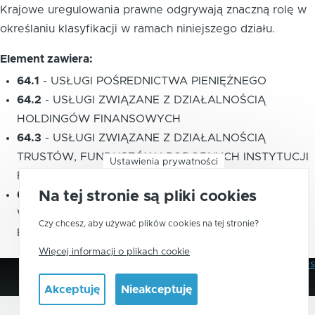
Krajowe uregulowania prawne odgrywają znaczną rolę w
określaniu klasyfikacji w ramach niniejszego działu.
Element zawiera:
64.1
-
USŁUGI POŚREDNICTWA PIENIĘŻNEGO
64.2
-
USŁUGI ZWIĄZANE Z DZIAŁALNOŚCIĄ
HOLDINGÓW FINANSOWYCH
64.3
-
USŁUGI ZWIĄZANE Z DZIAŁALNOŚCIĄ
TRUSTÓW, FUNDUSZÓW I PODOBNYCH INSTYTUCJI
Ustawienia prywatności
FINANSOWYCH
64.9
-
POZOSTAŁE USŁUGI FINANSOWE, Z
Na tej stronie są pliki cookies
WYŁĄCZENIEM UBEZPIECZEŃ I FUNDUSZÓW
Czy chcesz, aby używać plików cookies na tej stronie?
EMERYTALNYCH
Więcej informacji o plikach cookie
Polityka Prywatności
Pliki Cookies
Stopka
Akceptuję
Nieakceptuję