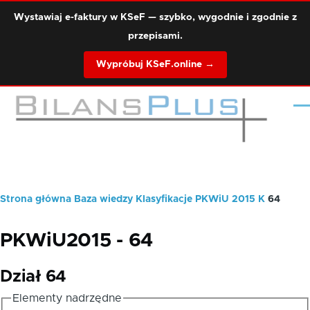
Przejdź do treści
Wystawiaj e-faktury w KSeF — szybko, wygodnie i zgodnie z
przepisami.
Wypróbuj KSeF.online →
Me
Strona główna
Baza wiedzy
Klasyfikacje
PKWiU 2015
K
64
Ścieżka
nawigacyjna
PKWiU2015 - 64
Dział 64
Elementy nadrzędne