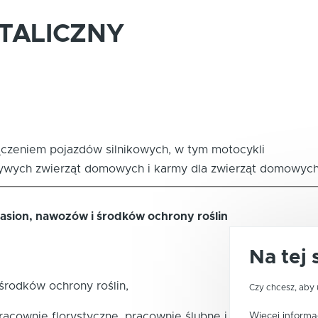
TALICZNY
ączeniem pojazdów silnikowych, w tym motocykli
 żywych zwierząt domowych i karmy dla zwierząt domowyc
 nasion, nawozów i środków ochrony roślin
Na tej 
 środków ochrony roślin,
Czy chcesz, aby 
Więcej informac
acownie florystyczne, pracownie ślubne i funeralne.