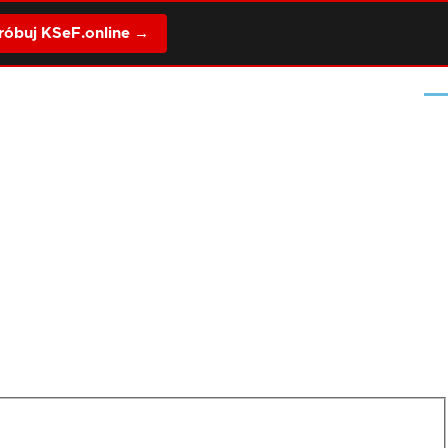
óbuj KSeF.online →
Me