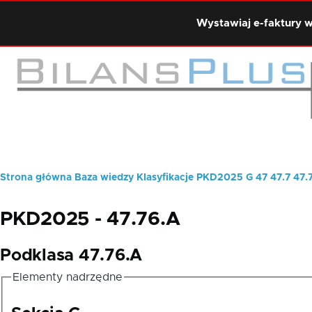
Przejdź do treści
Wystawiaj e-faktury w
Strona główna
Baza wiedzy
Klasyfikacje
PKD2025
G
47
47.7
47.
Ścieżka
nawigacyjna
PKD2025 - 47.76.A
Podklasa 47.76.A
Elementy nadrzędne