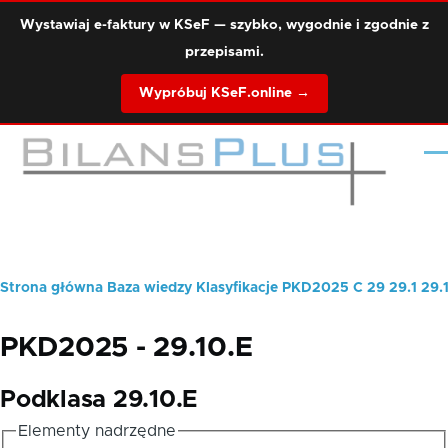
Przejdź do treści
Wystawiaj e-faktury w KSeF — szybko, wygodnie i zgodnie z
przepisami.
Wypróbuj KSeF.online →
Me
Strona główna
Baza wiedzy
Klasyfikacje
PKD2025
C
29
29.1
29.
Ścieżka
nawigacyjna
PKD2025 - 29.10.E
Podklasa 29.10.E
Elementy nadrzędne