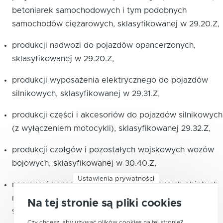
betoniarek samochodowych i tym podobnych
samochodów ciężarowych, sklasyfikowanej w
29.20.Z
,
produkcji nadwozi do pojazdów opancerzonych,
sklasyfikowanej w
29.20.Z
,
produkcji wyposażenia elektrycznego do pojazdów
silnikowych, sklasyfikowanej w
29.31.Z
,
produkcji części i akcesoriów do pojazdów silnikowych
(z wyłączeniem motocykli), sklasyfikowanej
29.32.Z
,
produkcji czołgów i pozostałych wojskowych wozów
bojowych, sklasyfikowanej w
30.40.Z
,
Ustawienia prywatności
naprawy i konserwacji pojazdów silnikowych objętych
niniejszą podklasą, sklasyfikowanych w
95.31.A
,
Na tej stronie są pliki cookies
95.31.B
,
95.31.C
.
Czy chcesz, aby używać plików cookies na tej stronie?