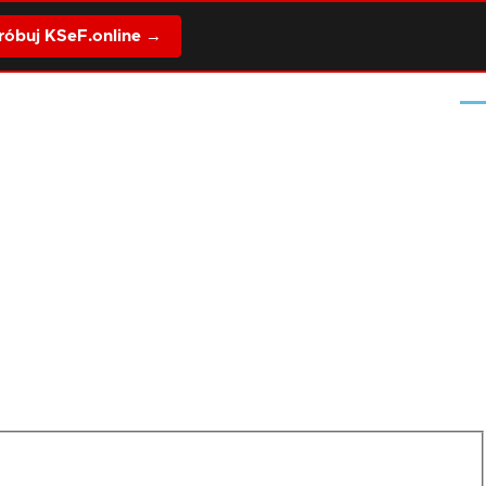
óbuj KSeF.online →
Me