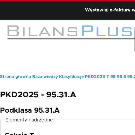
Przejdź do treści
Wystawiaj e-faktury w
Strona główna
Baza wiedzy
Klasyfikacje
PKD2025
T
95
95.3
95.
Ścieżka
nawigacyjna
PKD2025 - 95.31.A
Podklasa 95.31.A
Elementy nadrzędne