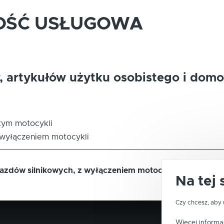
OŚĆ USŁUGOWA
 artykułów użytku osobistego i domo
tym motocykli
 wyłączeniem motocykli
jazdów silnikowych, z wyłączeniem motocykli
Na tej 
Czy chcesz, aby 
Więcej informac