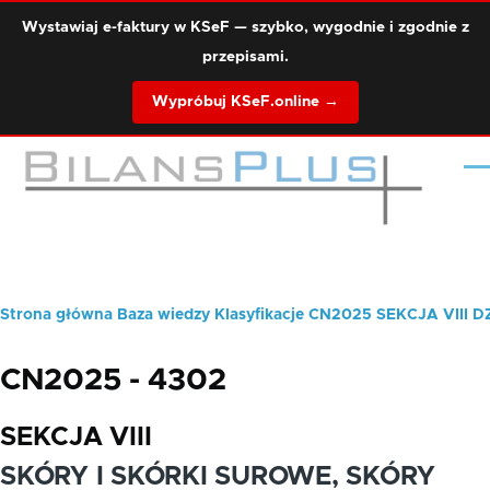
Przejdź do treści
Wystawiaj e-faktury w KSeF — szybko, wygodnie i zgodnie z
przepisami.
Wypróbuj KSeF.online →
Me
Strona główna
Baza wiedzy
Klasyfikacje
CN2025
SEKCJA VIII
D
Ścieżka
nawigacyjna
CN2025 - 4302
SEKCJA VIII
SKÓRY I SKÓRKI SUROWE, SKÓRY