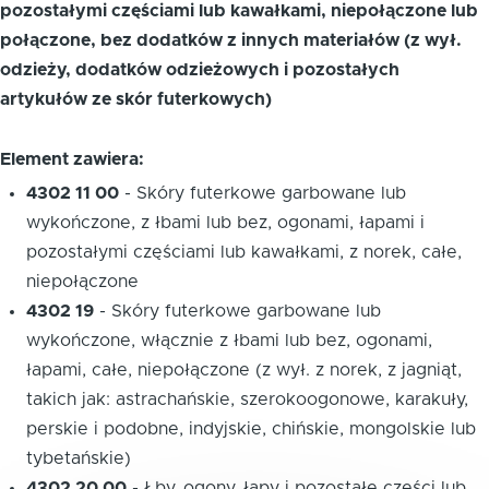
pozostałymi częściami lub kawałkami, niepołączone lub
połączone, bez dodatków z innych materiałów (z wył.
odzieży, dodatków odzieżowych i pozostałych
artykułów ze skór futerkowych)
Element zawiera:
4302 11 00
-
Skóry futerkowe garbowane lub
wykończone, z łbami lub bez, ogonami, łapami i
pozostałymi częściami lub kawałkami, z norek, całe,
niepołączone
4302 19
-
Skóry futerkowe garbowane lub
wykończone, włącznie z łbami lub bez, ogonami,
łapami, całe, niepołączone (z wył. z norek, z jagniąt,
takich jak: astrachańskie, szerokoogonowe, karakuły,
perskie i podobne, indyjskie, chińskie, mongolskie lub
tybetańskie)
4302 20 00
-
Łby, ogony, łapy i pozostałe części lub