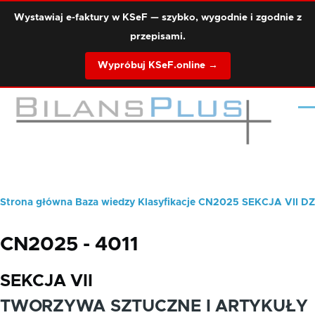
Przejdź do treści
Wystawiaj e-faktury w KSeF — szybko, wygodnie i zgodnie z
przepisami.
Wypróbuj KSeF.online →
Me
Strona główna
Baza wiedzy
Klasyfikacje
CN2025
SEKCJA VII
DZ
Ścieżka
nawigacyjna
CN2025 - 4011
SEKCJA VII
TWORZYWA SZTUCZNE I ARTYKUŁY