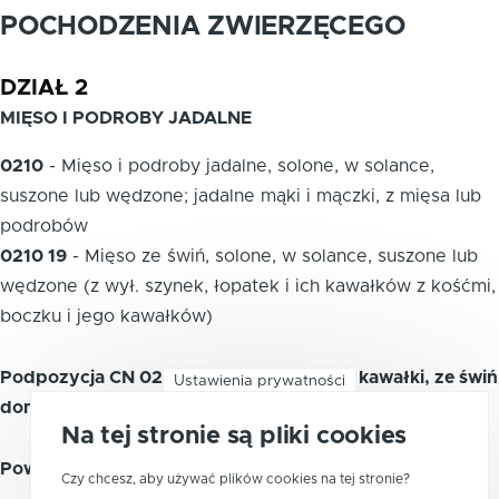
POCHODZENIA ZWIERZĘCEGO
DZIAŁ 2
MIĘSO I PODROBY JADALNE
0210
-
Mięso i podroby jadalne, solone, w solance,
suszone lub wędzone; jadalne mąki i mączki, z mięsa lub
podrobów
0210 19
-
Mięso ze świń, solone, w solance, suszone lub
wędzone (z wył. szynek, łopatek i ich kawałków z kośćmi,
boczku i jego kawałków)
Podpozycja CN 0210 19 70 - Schaby i ich kawałki, ze świń
Ustawienia prywatności
domowych, suszone lub wędzone
Na tej stronie są pliki cookies
Powiązane kody PKWiU 2015
Czy chcesz, aby używać plików cookies na tej stronie?