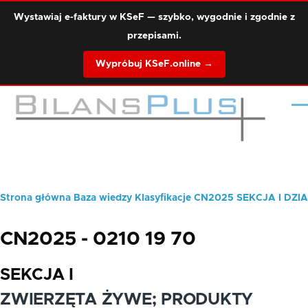
Przejdź do treści
Wystawiaj e-faktury w KSeF — szybko, wygodnie i zgodnie z
przepisami.
Wypróbuj KSeF.online →
Me
Strona główna
Baza wiedzy
Klasyfikacje
CN2025
SEKCJA I
DZIA
Ścieżka
nawigacyjna
CN2025 - 0210 19 70
SEKCJA I
ZWIERZĘTA ŻYWE; PRODUKTY