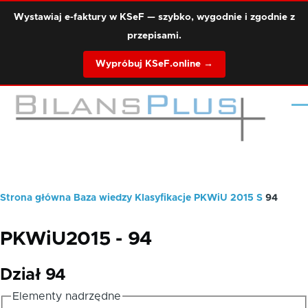
Przejdź do treści
Wystawiaj e-faktury w KSeF — szybko, wygodnie i zgodnie z
przepisami.
Wypróbuj KSeF.online →
Me
Strona główna
Baza wiedzy
Klasyfikacje
PKWiU 2015
S
94
Ścieżka
nawigacyjna
PKWiU2015 - 94
Dział 94
Elementy nadrzędne