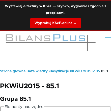
Przejdź do treści
Wystawiaj e-faktury w KSeF — szybko, wygodnie i zgodnie z
przepisami.
Wypróbuj KSeF.online →
Me
Strona główna
Baza wiedzy
Klasyfikacje
PKWiU 2015
P
85
85.1
Ścieżka
nawigacyjna
PKWiU2015 - 85.1
Grupa 85.1
Elementy nadrzędne