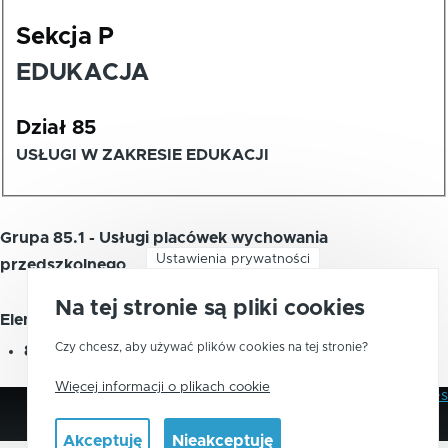
Sekcja P
EDUKACJA
Dział 85
USŁUGI W ZAKRESIE EDUKACJI
Grupa 85.1 - Usługi placówek wychowania
Ustawienia prywatności
przedszkolnego
Na tej stronie są pliki cookies
Element zawiera:
Czy chcesz, aby używać plików cookies na tej stronie?
85.10
-
Usługi placówek wychowania przedszkolnego
Więcej informacji o plikach cookie
Polityka Prywatności
Pliki Cookies
Stopka
Akceptuję
Nieakceptuję