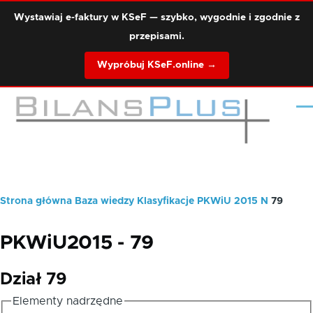
Przejdź do treści
Wystawiaj e-faktury w KSeF — szybko, wygodnie i zgodnie z
przepisami.
Wypróbuj KSeF.online →
Me
Strona główna
Baza wiedzy
Klasyfikacje
PKWiU 2015
N
79
Ścieżka
nawigacyjna
PKWiU2015 - 79
Dział 79
Elementy nadrzędne