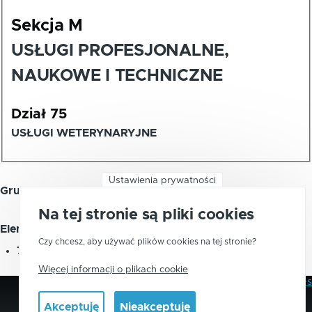
Sekcja M
USŁUGI PROFESJONALNE,
NAUKOWE I TECHNICZNE
Dział 75
USŁUGI WETERYNARYJNE
Ustawienia prywatności
Grupa 75.0 - USŁUGI WETERYNARYJNE
Na tej stronie są pliki cookies
Element zawiera:
Czy chcesz, aby używać plików cookies na tej stronie?
75.00
-
USŁUGI WETERYNARYJNE
Więcej informacji o plikach cookie
Polityka Prywatności
Pliki Cookies
Stopka
Akceptuję
Nieakceptuję