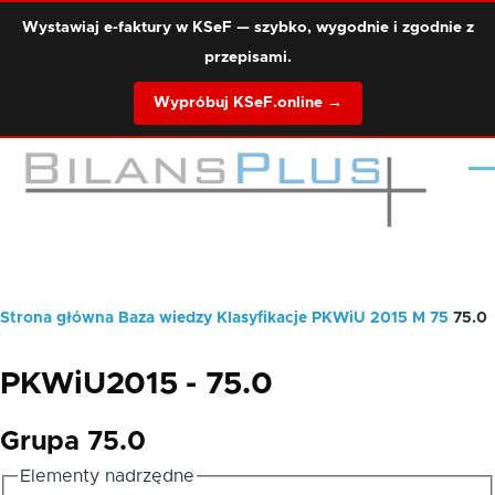
Przejdź do treści
Wystawiaj e-faktury w KSeF — szybko, wygodnie i zgodnie z
przepisami.
Wypróbuj KSeF.online →
Me
Strona główna
Baza wiedzy
Klasyfikacje
PKWiU 2015
M
75
75.0
Ścieżka
nawigacyjna
PKWiU2015 - 75.0
Grupa 75.0
Elementy nadrzędne