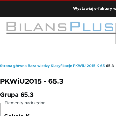
Przejdź do treści
Wystawiaj e-faktury w
Strona główna
Baza wiedzy
Klasyfikacje
PKWiU 2015
K
65
65.3
Ścieżka
nawigacyjna
PKWiU2015 - 65.3
Grupa 65.3
Elementy nadrzędne