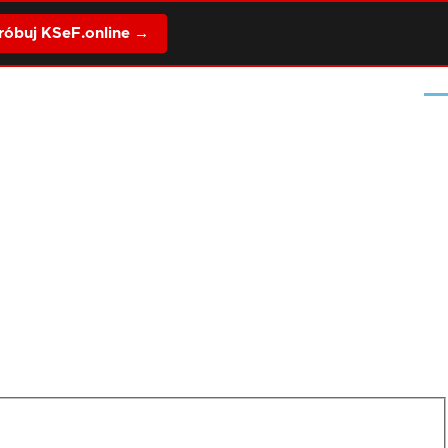
óbuj KSeF.online →
Me