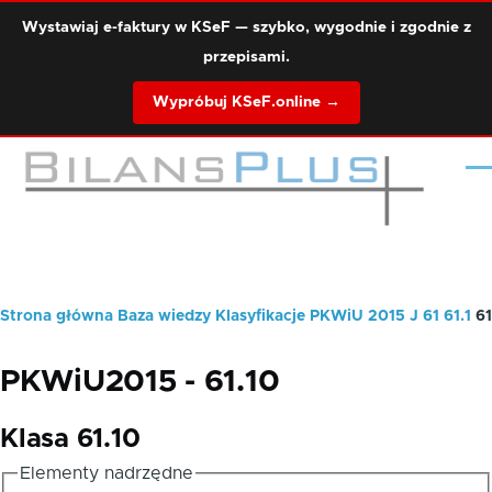
Przejdź do treści
Wystawiaj e-faktury w KSeF — szybko, wygodnie i zgodnie z
przepisami.
Wypróbuj KSeF.online →
Me
Strona główna
Baza wiedzy
Klasyfikacje
PKWiU 2015
J
61
61.1
61
Ścieżka
nawigacyjna
PKWiU2015 - 61.10
Klasa 61.10
Elementy nadrzędne