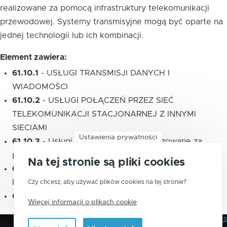
realizowane za pomocą infrastruktury telekomunikacji
przewodowej. Systemy transmisyjne mogą być oparte na
jednej technologii lub ich kombinacji.
Element zawiera:
61.10.1
-
USŁUGI TRANSMISJI DANYCH I
WIADOMOŚCI
61.10.2
-
USŁUGI POŁĄCZEŃ PRZEZ SIEĆ
TELEKOMUNIKACJI STACJONARNEJ Z INNYMI
SIECIAMI
Ustawienia prywatności
61.10.3
-
Usługi transmisji danych realizowane za
pomocą sieci telekomunikacji stacjonarnej
Na tej stronie są pliki cookies
61.10.4
-
USŁUGI UDOSTĘPNIANIA INTERNETU ZA
POMOCĄ SIECI TELEKOMUNIKACJI STACJONARNEJ
Czy chcesz, aby używać plików cookies na tej stronie?
61.10.5
-
USŁUGI RADIA I TELEWIZJI KABLOWEJ
Więcej informacji o plikach cookie
Polityka Prywatności
Pliki Cookies
Stopka