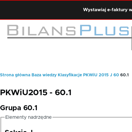
Przejdź do treści
Wystawiaj e-faktury w
Strona główna
Baza wiedzy
Klasyfikacje
PKWiU 2015
J
60
60.1
Ścieżka
nawigacyjna
PKWiU2015 - 60.1
Grupa 60.1
Elementy nadrzędne