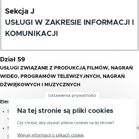
Sekcja J
USŁUGI W ZAKRESIE INFORMACJI I
KOMUNIKACJI
Dział 59
USŁUGI ZWIĄZANE Z PRODUKCJĄ FILMÓW, NAGRAŃ
WIDEO, PROGRAMÓW TELEWIZYJNYCH, NAGRAŃ
DŹWIĘKOWYCH I MUZYCZNYCH
Ustawienia prywatności
Element zawiera:
Na tej stronie są pliki cookies
59.1
-
USŁUGI ZWIĄZANE Z FILMAMI, NAGRANIAMI
WIDEO I PROGRAMAMI TELEWIZYJNYMI
Czy chcesz, aby używać plików cookies na tej stronie?
59.2
-
USŁUGI W ZAKRESIE NAGRAŃ DŹWIĘKOWYCH
Więcej informacji o plikach cookie
I MUZYCZNYCH