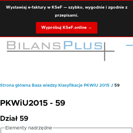
Przejdź do treści
Wystawiaj e-faktury w KSeF — szybko, wygodnie i zgodnie z
przepisami.
Wypróbuj KSeF.online →
Me
Strona główna
Baza wiedzy
Klasyfikacje
PKWiU 2015
J
59
Ścieżka
nawigacyjna
PKWiU2015 - 59
Dział 59
Elementy nadrzędne