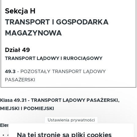
Sekcja H
TRANSPORT I GOSPODARKA
MAGAZYNOWA
Dział 49
TRANSPORT LĄDOWY I RUROCIĄGOWY
49.3
-
POZOSTAŁY TRANSPORT LĄDOWY
PASAŻERSKI
Klasa 49.31 - TRANSPORT LĄDOWY PASAŻERSKI,
MIEJSKI I PODMIEJSKI
Ustawienia prywatności
Element zawiera:
Na tej stronie są pliki cookies
49.31.1
-
Transport kolejowy pasażerski, miejski i