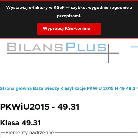
Przejdź do treści
Wystawiaj e-faktury w KSeF — szybko, wygodnie i zgodnie z
przepisami.
Wypróbuj KSeF.online →
Me
Strona główna
Baza wiedzy
Klasyfikacje
PKWiU 2015
H
49
49.3
Ścieżka
nawigacyjna
PKWiU2015 - 49.31
Klasa 49.31
Elementy nadrzędne