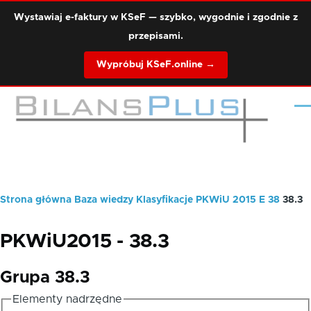
Przejdź do treści
Wystawiaj e-faktury w KSeF — szybko, wygodnie i zgodnie z
przepisami.
Wypróbuj KSeF.online →
Me
Strona główna
Baza wiedzy
Klasyfikacje
PKWiU 2015
E
38
38.3
Ścieżka
nawigacyjna
PKWiU2015 - 38.3
Grupa 38.3
Elementy nadrzędne