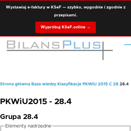
Przejdź do treści
Wystawiaj e-faktury w KSeF — szybko, wygodnie i zgodnie z
przepisami.
Wypróbuj KSeF.online →
Me
Strona główna
Baza wiedzy
Klasyfikacje
PKWiU 2015
C
28
28.4
Ścieżka
nawigacyjna
PKWiU2015 - 28.4
Grupa 28.4
Elementy nadrzędne