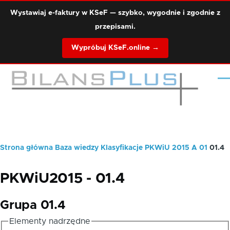
Przejdź do treści
Wystawiaj e-faktury w KSeF — szybko, wygodnie i zgodnie z
przepisami.
Wypróbuj KSeF.online →
Me
Strona główna
Baza wiedzy
Klasyfikacje
PKWiU 2015
A
01
01.4
Ścieżka
nawigacyjna
PKWiU2015 - 01.4
Grupa 01.4
Elementy nadrzędne