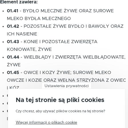
Element zawiera:
01.41
-
BYDŁO MLECZNE ŻYWE ORAZ SUROWE
MLEKO BYDŁA MLECZNEGO
01.42
-
POZOSTAŁE ŻYWE BYDŁO I BAWOŁY ORAZ
ICH NASIENIE
01.43
-
KONIE I POZOSTAŁE ZWIERZĘTA
KONIOWATE, ŻYWE
01.44
-
WIELBŁĄDY I ZWIERZĘTA WIELBŁĄDOWATE,
ŻYWE
01.45
-
OWCE I KOZY ŻYWE; SUROWE MLEKO
OWCZE I KOZIE ORAZ WEŁNA STRZYŻONA Z OWIEC
Ustawienia prywatności
I KÓZ
01.46
-
ŚWINIE ŻYWE
Na tej stronie są pliki cookies
01.47
-
DRÓB ŻYWY I JAJA
01.49
-
POZOSTAŁE ZWIERZĘTA HODOWLANE I
Czy chcesz, aby używać plików cookies na tej stronie?
PRODUKTY POCHODZENIA ZWIERZĘCEGO
Więcej informacji o plikach cookie