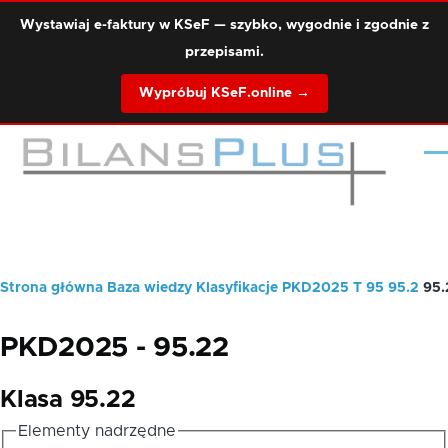
Przejdź do treści
Wystawiaj e-faktury w KSeF — szybko, wygodnie i zgodnie z
przepisami.
Wypróbuj KSeF.online →
Me
Strona główna
Baza wiedzy
Klasyfikacje
PKD2025
T
95
95.2
95.
Ścieżka
nawigacyjna
PKD2025 - 95.22
Klasa 95.22
Elementy nadrzędne