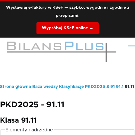
Przejdź do treści
Wystawiaj e-faktury w KSeF — szybko, wygodnie i zgodnie z
przepisami.
Wypróbuj KSeF.online →
Me
Strona główna
Baza wiedzy
Klasyfikacje
PKD2025
S
91
91.1
91.11
Ścieżka
nawigacyjna
PKD2025 - 91.11
Klasa 91.11
Elementy nadrzędne