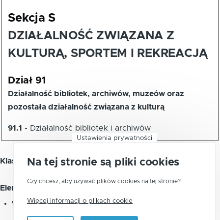
Sekcja S
DZIAŁALNOŚĆ ZWIĄZANA Z
KULTURĄ, SPORTEM I REKREACJĄ
Dział 91
Działalność bibliotek, archiwów, muzeów oraz
pozostała działalność związana z kulturą
91.1
-
Działalność bibliotek i archiwów
Ustawienia prywatności
Klasa 91.11 - Działalność bibliotek
Na tej stronie są pliki cookies
Czy chcesz, aby używać plików cookies na tej stronie?
Element zawiera:
Więcej informacji o plikach cookie
91.11.Z
-
Działalność bibliotek