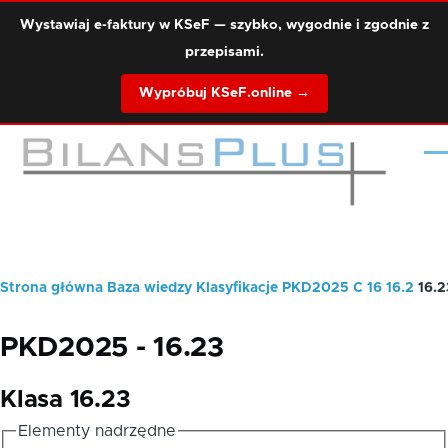
Przejdź do treści
Wystawiaj e-faktury w KSeF — szybko, wygodnie i zgodnie z
przepisami.
Wypróbuj KSeF.online →
Me
Strona główna
Baza wiedzy
Klasyfikacje
PKD2025
C
16
16.2
16.2
Ścieżka
nawigacyjna
PKD2025 - 16.23
Klasa 16.23
Elementy nadrzędne