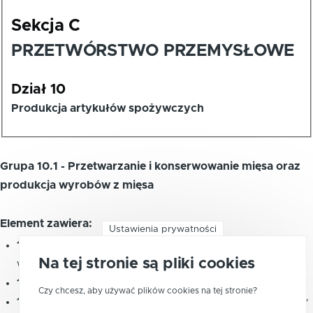
Sekcja C
PRZETWÓRSTWO PRZEMYSŁOWE
Dział 10
Produkcja artykułów spożywczych
Grupa 10.1 - Przetwarzanie i konserwowanie mięsa oraz
produkcja wyrobów z mięsa
Element zawiera:
Ustawienia prywatności
10.11
-
Przetwarzanie i konserwowanie mięsa, z
Na tej stronie są pliki cookies
wyłączeniem mięsa z drobiu
10.12
-
Przetwarzanie i konserwowanie mięsa z drobiu
Czy chcesz, aby używać plików cookies na tej stronie?
10.13
-
Produkcja wyrobów z mięsa, włączając wyroby