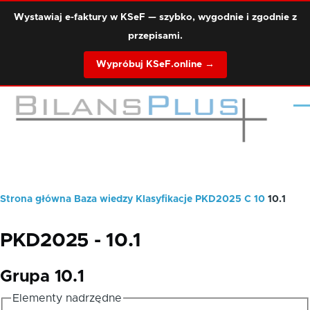
Przejdź do treści
Wystawiaj e-faktury w KSeF — szybko, wygodnie i zgodnie z
przepisami.
Wypróbuj KSeF.online →
Me
Strona główna
Baza wiedzy
Klasyfikacje
PKD2025
C
10
10.1
Ścieżka
nawigacyjna
PKD2025 - 10.1
Grupa 10.1
Elementy nadrzędne