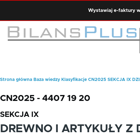
Przejdź do treści
Wystawiaj e-faktury w
Strona główna
Baza wiedzy
Klasyfikacje
CN2025
SEKCJA IX
DZI
Ścieżka
nawigacyjna
CN2025 - 4407 19 20
SEKCJA IX
DREWNO I ARTYKUŁY Z 