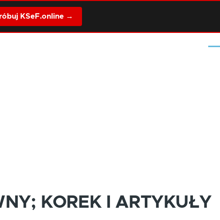
óbuj KSeF.online →
Me
NY; KOREK I ARTYKUŁY