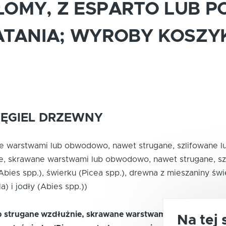
ŁOMY, Z ESPARTO LUB 
TANIA; WYROBY KOSZYK
WĘGIEL DRZEWNY
ne warstwami lub obwodowo, nawet strugane, szlifowane l
ie, skrawane warstwami lub obwodowo, nawet strugane, sz
es spp.), świerku (Picea spp.), drewna z mieszaniny świerk
) i jodły (Abies spp.))
ub strugane wzdłużnie, skrawane warstwami lub obwodowo
Na tej 