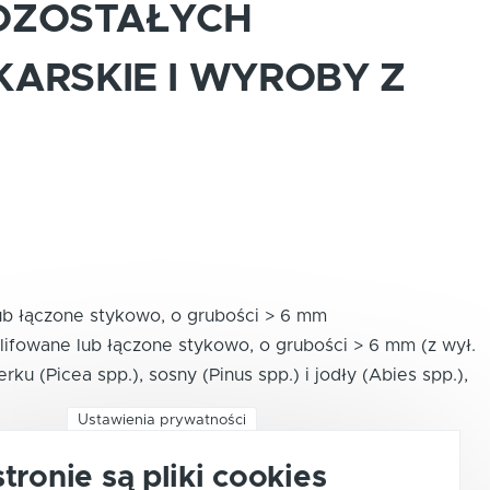
POZOSTAŁYCH
ARSKIE I WYROBY Z
ub łączone stykowo, o grubości > 6 mm
lifowane lub łączone stykowo, o grubości > 6 mm (z wył.
u (Picea spp.), sosny (Pinus spp.) i jodły (Abies spp.),
Ustawienia prywatności
, o grubości > 6 mm, strugane (z wył. drewna
stronie są pliki cookies