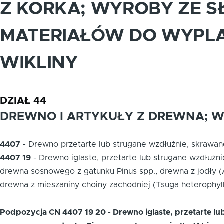
Z KORKA; WYROBY ZE S
MATERIAŁÓW DO WYPLA
WIKLINY
DZIAŁ 44
DREWNO I ARTYKUŁY Z DREWNA; 
4407
-
Drewno przetarte lub strugane wzdłużnie, skrawa
4407 19
-
Drewno iglaste, przetarte lub strugane wzdłużn
drewna sosnowego z gatunku Pinus spp., drewna z jodły (Abi
drewna z mieszaniny choiny zachodniej (Tsuga heterophylla
Podpozycja CN 4407 19 20 - Drewno iglaste, przetarte l