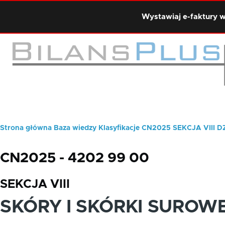
Przejdź do treści
Wystawiaj e-faktury w
Strona główna
Baza wiedzy
Klasyfikacje
CN2025
SEKCJA VIII
D
Ścieżka
nawigacyjna
CN2025 - 4202 99 00
SEKCJA VIII
SKÓRY I SKÓRKI SUROW