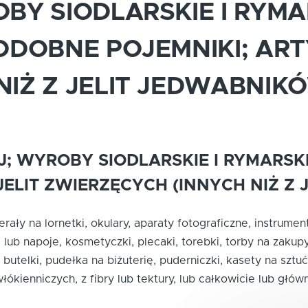
BY SIODLARSKIE I RYMA
ODOBNE POJEMNIKI; ART
NIŻ Z JELIT JEDWABNIK
 WYROBY SIODLARSKIE I RYMARSKI
ELIT ZWIERZĘCYCH (INNYCH NIŻ Z 
 futerały na lornetki, okulary, aparaty fotograficzne, instr
ub napoje, kosmetyczki, plecaki, torebki, torby na zakupy
a butelki, pudełka na biżuterię, puderniczki, kasety na sz
włókienniczych, z fibry lub tektury, lub całkowicie lub głó