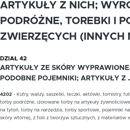
ARTYKUŁY Z NICH; WYRO
PODRÓŻNE, TOREBKI I P
ZWIERZĘCYCH (INNYCH 
DZIAŁ 42
ARTYKUŁY ZE SKÓRY WYPRAWIONEJ;
PODOBNE POJEMNIKI; ARTYKUŁY Z J
4202
-
Kufry, walizy, saszetki, teczki, aktówki, tornistry,
torby podróżne, izolowane torby na artykuły żywnościowe l
na tytoń, torby na narzędzia, torby sportowe, pojemniki n
skóry wtórnej, z folii z tworzyw sztucznych, z materiałów 