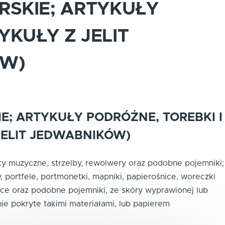
RSKIE; ARTYKUŁY
YKUŁY Z JELIT
ÓW)
E; ARTYKUŁY PODRÓŻNE, TOREBKI I
JELIT JEDWABNIKÓW)
umenty muzyczne, strzelby, rewolwery oraz podobne pojemniki;
, portfele, portmonetki, mapniki, papierośnice, woreczki
tućce oraz podobne pojemniki, ze skóry wyprawionej lub
wnie pokryte takimi materiałami, lub papierem