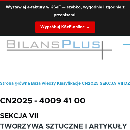
Przejdź do treści
Wystawiaj e-faktury w KSeF — szybko, wygodnie i zgodnie z
przepisami.
Wypróbuj KSeF.online →
Me
Strona główna
Baza wiedzy
Klasyfikacje
CN2025
SEKCJA VII
DZ
Ścieżka
nawigacyjna
CN2025 - 4009 41 00
SEKCJA VII
TWORZYWA SZTUCZNE I ARTYKUŁY