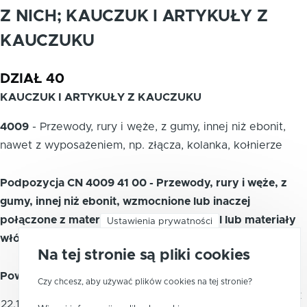
Z NICH; KAUCZUK I ARTYKUŁY Z
KAUCZUKU
DZIAŁ 40
KAUCZUK I ARTYKUŁY Z KAUCZUKU
4009
-
Przewody, rury i węże, z gumy, innej niż ebonit,
nawet z wyposażeniem, np. złącza, kolanka, kołnierze
Podpozycja CN 4009 41 00 - Przewody, rury i węże, z
gumy, innej niż ebonit, wzmocnione lub inaczej
połączone z materiałami innymi niż metal lub materiały
Ustawienia prywatności
włókiennicze, bez wyposażenia
Na tej stronie są pliki cookies
Powiązane kody PKWiU 2015
Czy chcesz, aby używać plików cookies na tej stronie?
Przewody, rury i węże z gumy innej niż
22.19.30.0