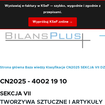
Przejdź do treści
Wystawiaj e-faktury w KSeF — szybko, wygodnie i zgodnie z
przepisami.
Wypróbuj KSeF.online →
Me
Strona główna
Baza wiedzy
Klasyfikacje
CN2025
SEKCJA VII
DZ
Ścieżka
nawigacyjna
CN2025 - 4002 19 10
SEKCJA VII
TWORZYWA SZTUCZNE I ARTYKUŁY