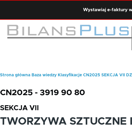
Przejdź do treści
Wystawiaj e-faktury w
Strona główna
Baza wiedzy
Klasyfikacje
CN2025
SEKCJA VII
DZ
Ścieżka
nawigacyjna
CN2025 - 3919 90 80
SEKCJA VII
TWORZYWA SZTUCZNE I 