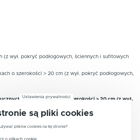
ach (z wył. pokryć podłogowych, ściennych i sufitowych
olkach o szerokości > 20 cm (z wył. pokryć podłogowych,
Ustawienia prywatności
tucznych, nawet w rolkach o szerokości > 20 cm (z wył.
ch w rodzaju stosowanych do produkcji płytek
stronie są pliki cookies
używać plików cookies na tej stronie?
ji o plikach cookie