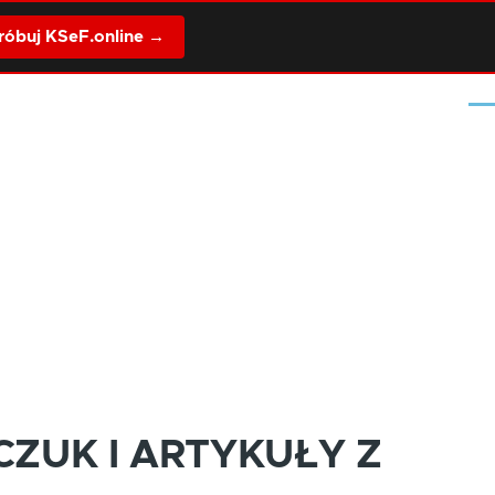
óbuj KSeF.online →
Me
ZUK I ARTYKUŁY Z