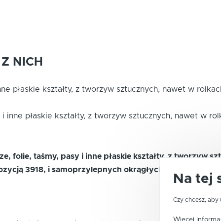
Z NICH
 inne płaskie kształty, z tworzyw sztucznych, nawet w rolk
y i inne płaskie kształty, z tworzyw sztucznych, nawet w r
 folie, taśmy, pasy i inne płaskie kształty, z tworzyw sz
zycją 3918, i samoprzylepnych okrągłych tarcz polerski
Na tej 
Czy chcesz, aby 
Więcej informac