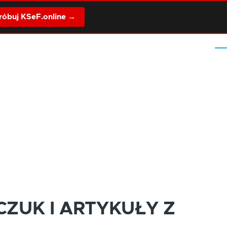
óbuj KSeF.online →
Me
ZUK I ARTYKUŁY Z