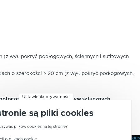
ach (z wył. pokryć podłogowych, ściennych i sufitowych
olkach o szerokości > 20 cm (z wył. pokryć podłogowych,
Ustawienia prywatności
k półprzewodnikowych, z tworzyw sztucznych
stronie są pliki cookies
w sztucznych
używać plików cookies na tej stronie?
Polityka Prywatności
Pliki Cookies
ji o plikach cookie