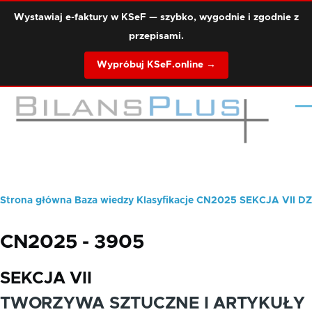
Przejdź do treści
Wystawiaj e-faktury w KSeF — szybko, wygodnie i zgodnie z
przepisami.
Wypróbuj KSeF.online →
Me
Strona główna
Baza wiedzy
Klasyfikacje
CN2025
SEKCJA VII
DZ
Ścieżka
nawigacyjna
CN2025 - 3905
SEKCJA VII
TWORZYWA SZTUCZNE I ARTYKUŁY