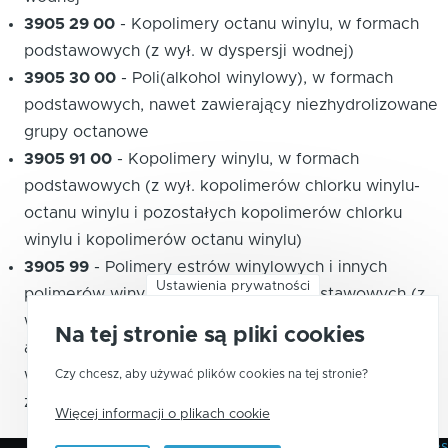
3905 29 00
-
Kopolimery octanu winylu, w formach
podstawowych (z wył. w dyspersji wodnej)
3905 30 00
-
Poli(alkohol winylowy), w formach
podstawowych, nawet zawierający niezhydrolizowane
grupy octanowe
3905 91 00
-
Kopolimery winylu, w formach
podstawowych (z wył. kopolimerów chlorku winylu-
octanu winylu i pozostałych kopolimerów chlorku
winylu i kopolimerów octanu winylu)
3905 99
-
Polimery estrów winylowych i innych
Ustawienia prywatności
polimerów winylowych w formach podstawowych (z
wył. z chlorku winylu lub innych fluorowcowanych
Na tej stronie są pliki cookies
alkenów, poli(octanu winylu), kopolimerów octanu
winylu i poli(alkoholu winylowego), nawet
Czy chcesz, aby używać plików cookies na tej stronie?
zawierającego niezhydrolizowane grupy octanowe)
Więcej informacji o plikach cookie
Polityka Prywatności
Pliki Cookies