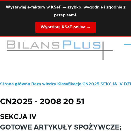
Przejdź do treści
Wystawiaj e-faktury w KSeF — szybko, wygodnie i zgodnie z
przepisami.
Wypróbuj KSeF.online →
Me
Strona główna
Baza wiedzy
Klasyfikacje
CN2025
SEKCJA IV
DZ
Ścieżka
nawigacyjna
CN2025 - 2008 20 51
SEKCJA IV
GOTOWE ARTYKUŁY SPOŻYWCZE;