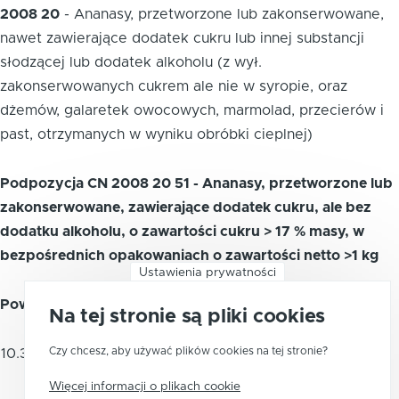
2008 20
-
Ananasy, przetworzone lub zakonserwowane,
nawet zawierające dodatek cukru lub innej substancji
słodzącej lub dodatek alkoholu (z wył.
zakonserwowanych cukrem ale nie w syropie, oraz
dżemów, galaretek owocowych, marmolad, przecierów i
past, otrzymanych w wyniku obróbki cieplnej)
Podpozycja CN 2008 20 51 - Ananasy, przetworzone lub
zakonserwowane, zawierające dodatek cukru, ale bez
dodatku alkoholu, o zawartości cukru > 17 % masy, w
bezpośrednich opakowaniach o zawartości netto >1 kg
Ustawienia prywatności
Powiązane kody PKWiU 2015
Na tej stronie są pliki cookies
Pozostałe owoce i orzechy
Czy chcesz, aby używać plików cookies na tej stronie?
10.39.29.0
przetworzone, zakonserwowane lub
suszone
Więcej informacji o plikach cookie