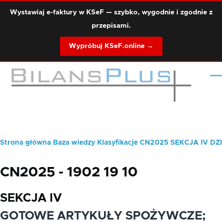
Przejdź do treści
Wystawiaj e-faktury w KSeF — szybko, wygodnie i zgodnie z
przepisami.
Wypróbuj KSeF.online →
Me
Strona główna
Baza wiedzy
Klasyfikacje
CN2025
SEKCJA IV
DZI
Ścieżka
nawigacyjna
CN2025 - 1902 19 10
SEKCJA IV
GOTOWE ARTYKUŁY SPOŻYWCZE;