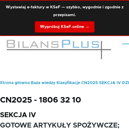
Przejdź do treści
Wystawiaj e-faktury w KSeF — szybko, wygodnie i zgodnie z
przepisami.
Wypróbuj KSeF.online →
Me
Strona główna
Baza wiedzy
Klasyfikacje
CN2025
SEKCJA IV
DZI
Ścieżka
nawigacyjna
CN2025 - 1806 32 10
SEKCJA IV
GOTOWE ARTYKUŁY SPOŻYWCZE;