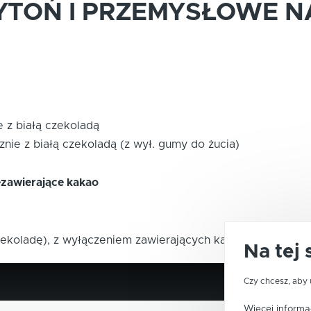
YTOŃ I PRZEMYSŁOWE N
 z białą czekoladą
nie z białą czekoladą (z wył. gumy do żucia)
zawierające kakao
zekoladę), z wyłączeniem zawierających kakao
Na tej 
Czy chcesz, aby 
Więcej informac