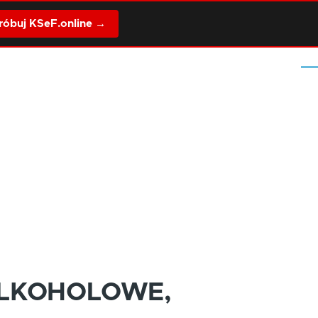
óbuj KSeF.online →
Me
ALKOHOLOWE,