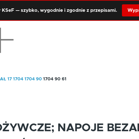
 KSeF — szybko, wygodnie i zgodnie z przepisami.
Wypr
AŁ 17
1704
1704 90
1704 90 61
OŻYWCZE; NAPOJE BEZ