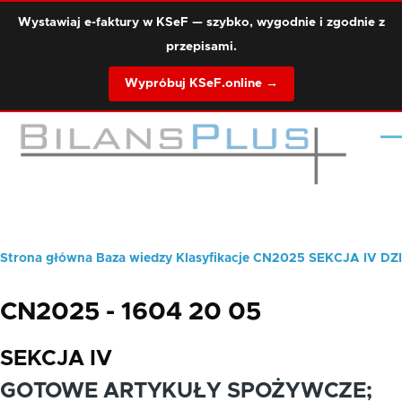
Przejdź do treści
Wystawiaj e-faktury w KSeF — szybko, wygodnie i zgodnie z
przepisami.
Wypróbuj KSeF.online →
Me
Strona główna
Baza wiedzy
Klasyfikacje
CN2025
SEKCJA IV
DZI
Ścieżka
nawigacyjna
CN2025 - 1604 20 05
SEKCJA IV
GOTOWE ARTYKUŁY SPOŻYWCZE;